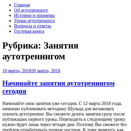
Главная
Об аутотренинге
Истории и примеры
Уроки аутотренинга
Вопросы и ответы
Гостевая книга
Рубрика:
Занятия
аутотренингом
Опубликовано
10 марта, 2018
20 марта, 2018
Начинайте занятия аутотренингом
сегодня
Начинайте свои занятия уже сегодня. С 12 марта 2018 года,
начинаю публиковать методику Шульца для желающих
освоить аутотренинг. Вы сможете делать занятия сразу после
публикации первого урока. Переходить к следующему уроку
нужно будет лишь через четыре дня. Поэтому Вы сможете без
проблем отрабатывать первые настрои. К тому моменту, как