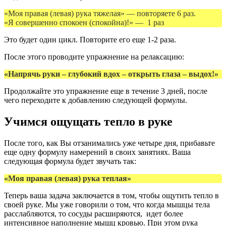
«Моя правая (левая) рука тяжелая» — повторяете 6 раз.
«Я совершенно спокоен (спокойна)!» — 1 раз
Это будет один цикл. Повторите его еще 1-2 раза.
После этого проводите упражнение на релаксацию:
«Напрячь руки – глубокий вдох – открыть глаза – выдох!»
Продолжайте это упражнение еще в течение 3 дней, после
чего переходите к добавлению следующей формулы.
Учимся ощущать тепло в руке
После того, как Вы отзанимались уже четыре дня, прибавьте
еще одну формулу намерений в своих занятиях. Ваша
следующая формула будет звучать так:
«Моя правая (левая) рука теплая»
Теперь ваша задача заключается в том, чтобы ощутить тепло в
своей руке. Мы уже говорили о том, что когда мышцы тела
расслабляются, то сосуды расширяются, идет более
интенсивное наполнение мышц кровью. При этом рука