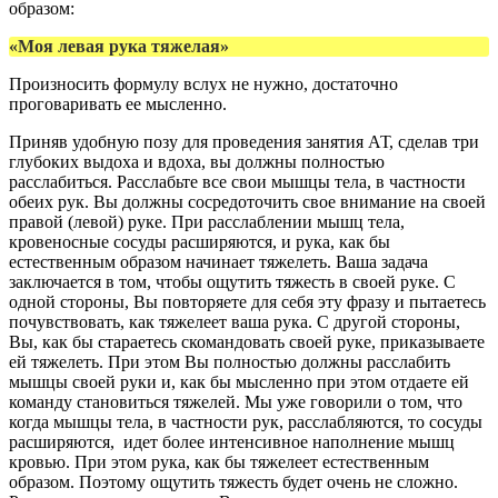
образом:
«Моя левая рука тяжелая»
Произносить формулу вслух не нужно, достаточно
проговаривать ее мысленно.
Приняв удобную позу для проведения занятия АТ, сделав три
глубоких выдоха и вдоха, вы должны полностью
расслабиться. Расслабьте все свои мышцы тела, в частности
обеих рук. Вы должны сосредоточить свое внимание на своей
правой (левой) руке. При расслаблении мышц тела,
кровеносные сосуды расширяются, и рука, как бы
естественным образом начинает тяжелеть. Ваша задача
заключается в том, чтобы ощутить тяжесть в своей руке. С
одной стороны, Вы повторяете для себя эту фразу и пытаетесь
почувствовать, как тяжелеет ваша рука. С другой стороны,
Вы, как бы стараетесь скомандовать своей руке, приказываете
ей тяжелеть. При этом Вы полностью должны расслабить
мышцы своей руки и, как бы мысленно при этом отдаете ей
команду становиться тяжелей. Мы уже говорили о том, что
когда мышцы тела, в частности рук, расслабляются, то сосуды
расширяются, идет более интенсивное наполнение мышц
кровью. При этом рука, как бы тяжелеет естественным
образом. Поэтому ощутить тяжесть будет очень не сложно.