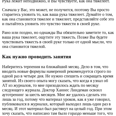
Рука лежит неподвижно, и Вы чувствуете, как она тяжелеет.
Сначала у Вас, это может, не получится, поэтому Вы просто
стараетесь уловить то, как ваша рука тяжелеет. Думайте о том,
как она становится тяжелее и тяжелеет, представляйте себе это
и пытайтесь уловить это чувство тяжести в своей руке.
Рано или поздно, но однажды Вы обязательно заметите то, как
ваша рука тяжелеет, ощутите эту тяжесть. Позже Вы будете
чувствовать тяжесть в своей руке только от одной мысли, что
она становится тяжелой.
Как нужно проводить занятия
Наберитесь терпения на ближайший месяц. Дело в том, что
вводить новые формулы намерений рекомендуется строго по
одной раз в четыре дня. Не нужно спешить и сокращать время
занятий. Из своего опыта могу сказать, что когда я узнал об
АТ из журналов, то мне приходилось ждать по месяцу
следующего журнала. Доктор Ханнес Линдеман освоил
аутотренинг за шесть месяцев. Мне же удалось сделать это
лишь за год, потому что материал уроков, как я уже говорил,
публиковался в журналах, который выходил лишь один раз в
месяц. И этот материал был растянут на целый год. При этом
хочу сказать, что написано там было гораздо меньше того, что